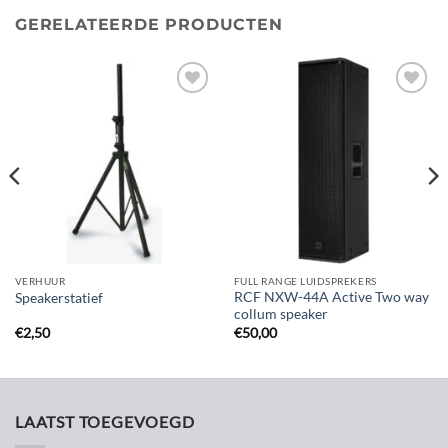
GERELATEERDE PRODUCTEN
Toevoegen
Toevoegen
aan
aan
verlanglijst
verlanglijst
VERHUUR
FULL RANGE LUIDSPREKERS
RCF NXW-44A Active Two way
Speakerstatief
collum speaker
€
2,50
€
50,00
LAATST TOEGEVOEGD