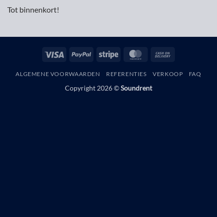
Tot binnenkort!
Visa
PayPal
Stripe
MasterCard
Cash
On
ALGEMENE VOORWAARDEN
REFERENTIES
VERKOOP
FAQ
Delivery
Copyright 2026 ©
Soundrent