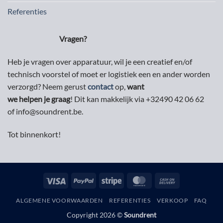
Referenties
Vragen?
Heb je vragen over apparatuur, wil je een creatief en/of
technisch voorstel of moet er logistiek een en ander worden
verzorgd? Neem gerust
contact
op,
want
we helpen je graag
! Dit kan makkelijk via +32490 42 06 62
of info@soundrent.be.
Tot binnenkort!
Visa
PayPal
Stripe
MasterCard
Cash
On
ALGEMENE VOORWAARDEN
REFERENTIES
VERKOOP
FAQ
Delivery
Copyright 2026 ©
Soundrent