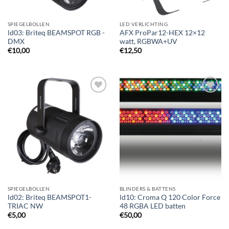
SPIEGELBOLLEN
LED VERLICHTING
ld03: Briteq BEAMSPOT RGB -
AFX ProPar12-HEX 12×12
DMX
watt, RGBWA+UV
€
10,00
€
12,50
Toevoegen
Toevoegen
aan
aan
verlanglijst
verlanglijst
SPIEGELBOLLEN
BLINDERS & BATTENS
ld02: Briteq BEAMSPOT1-
ld10: Croma Q 120 Color Force
TRIAC NW
48 RGBA LED batten
€
5,00
€
50,00