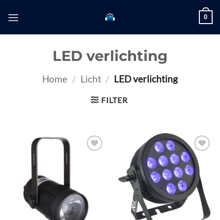
Skip
0
to
content
LED verlichting
Home
/
Licht
/
LED verlichting
FILTER
Toevoegen
Toevoegen
aan
aan
verlanglijst
verlanglijst