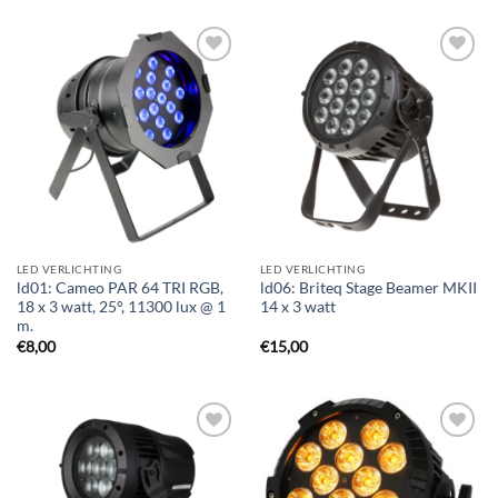
Toevoegen
Toevoegen
aan
aan
verlanglijst
verlanglijst
LED VERLICHTING
LED VERLICHTING
ld01: Cameo PAR 64 TRI RGB,
ld06: Briteq Stage Beamer MKII
18 x 3 watt, 25°, 11300 lux @ 1
14 x 3 watt
m.
€
8,00
€
15,00
Toevoegen
Toevoegen
aan
aan
verlanglijst
verlanglijst