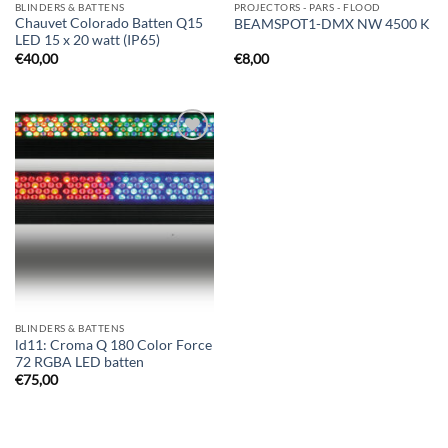
BLINDERS & BATTENS
PROJECTORS - PARS - FLOOD
Chauvet Colorado Batten Q15
BEAMSPOT1-DMX NW 4500 K
LED 15 x 20 watt (IP65)
€
40,00
€
8,00
Toevoegen
aan
verlanglijst
BLINDERS & BATTENS
ld11: Croma Q 180 Color Force
72 RGBA LED batten
€
75,00