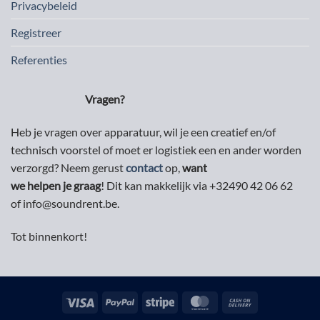
Privacybeleid
Registreer
Referenties
Vragen?
Heb je vragen over apparatuur, wil je een creatief en/of
technisch voorstel of moet er logistiek een en ander worden
verzorgd? Neem gerust
contact
op,
want
we helpen je graag
! Dit kan makkelijk via +32490 42 06 62
of info@soundrent.be.
Tot binnenkort!
Visa
PayPal
Stripe
MasterCard
Cash
On