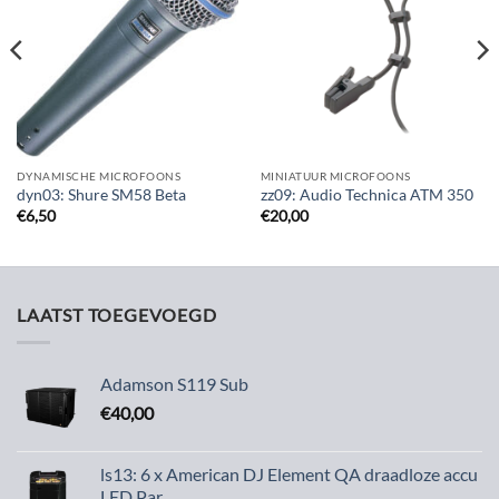
verlanglijst
verlanglijst
DYNAMISCHE MICROFOONS
MINIATUUR MICROFOONS
dyn03: Shure SM58 Beta
zz09: Audio Technica ATM 350
€
6,50
€
20,00
LAATST TOEGEVOEGD
Adamson S119 Sub
€
40,00
ls13: 6 x American DJ Element QA draadloze accu
LED Par