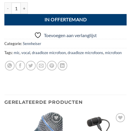
Sennheiser EW152G3 Headset 518 - 542 Mhz aantal
IN OFFERTEMAND
Toevoegen aan verlanglijst
Categorie:
Sennheiser
Tags:
mic
,
vocal
,
draadloze microfoon
,
draadloze microfoons
,
microfoon
GERELATEERDE PRODUCTEN
Toevoegen
Toevoegen
aan
aan