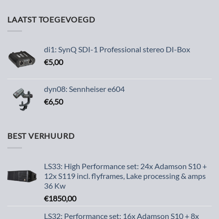
LAATST TOEGEVOEGD
di1: SynQ SDI-1 Professional stereo DI-Box
€
5,00
dyn08: Sennheiser e604
€
6,50
BEST VERHUURD
LS33: High Performance set: 24x Adamson S10 +
12x S119 incl. flyframes, Lake processing & amps
36 Kw
€
1850,00
LS32: Performance set: 16x Adamson S10 + 8x