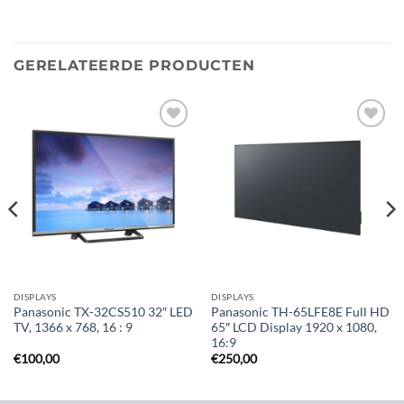
GERELATEERDE PRODUCTEN
Toevoegen
Toevoegen
aan
aan
verlanglijst
verlanglijst
DISPLAYS
DISPLAYS
Panasonic TX-32CS510 32″ LED
Panasonic TH-65LFE8E Full HD
TV, 1366 x 768, 16 : 9
65″ LCD Display 1920 x 1080,
16:9
€
100,00
€
250,00