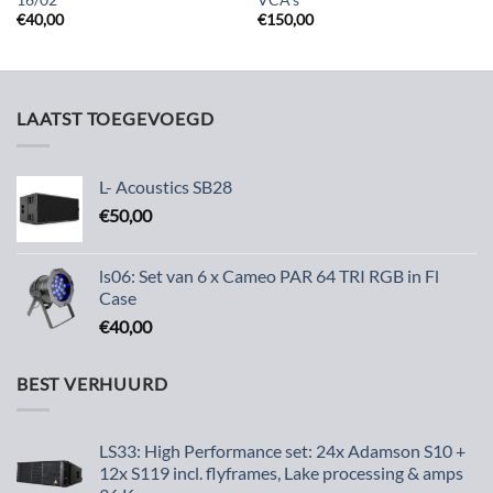
16/02
VCA’s
€
40,00
€
150,00
LAATST TOEGEVOEGD
L- Acoustics SB28
€
50,00
ls06: Set van 6 x Cameo PAR 64 TRI RGB in Fl
Case
€
40,00
BEST VERHUURD
LS33: High Performance set: 24x Adamson S10 +
12x S119 incl. flyframes, Lake processing & amps