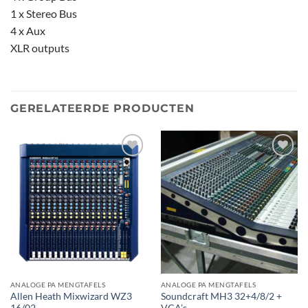
1 x Stereo Bus
4 x Aux
XLR outputs
GERELATEERDE PRODUCTEN
Toevoegen
Toevoegen
aan
aan
verlanglijst
verlanglijst
ANALOGE PA MENGTAFELS
ANALOGE PA MENGTAFELS
Allen Heath Mixwizard WZ3
Soundcraft MH3 32+4/8/2 +