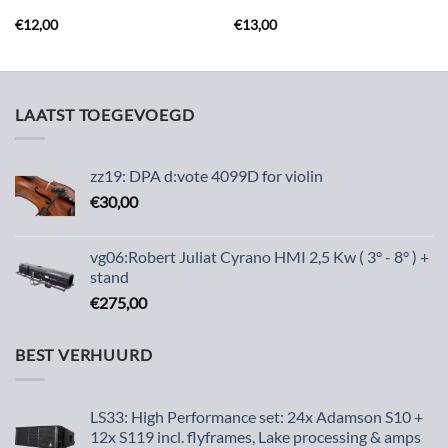
€
12,00
€
13,00
LAATST TOEGEVOEGD
zz19: DPA d:vote 4099D for violin
€
30,00
vg06:Robert Juliat Cyrano HMI 2,5 Kw ( 3° - 8° ) +
stand
€
275,00
BEST VERHUURD
LS33: High Performance set: 24x Adamson S10 +
12x S119 incl. flyframes, Lake processing & amps