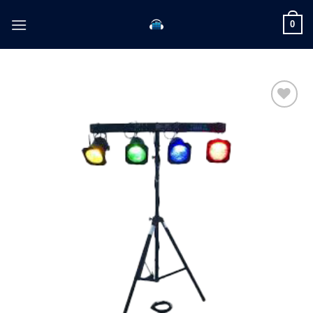
Skip
0
to
content
Toevoegen
aan
verlanglijst