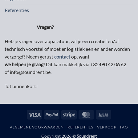
Referenties
Vragen?
Heb je vragen over apparatuur, wil je een creatief en/of
technisch voorstel of moet er logistiek een en ander worden
verzorgd? Neem gerust
contact
op,
want
we helpen je graag
! Dit kan makkelijk via +32490 42 06 62
of info@soundrent.be.
Tot binnenkort!
Visa
PayPal
Stripe
MasterCard
Cash
On
ALGEMENE VOORWAARDEN
REFERENTIES
VERKOOP
FAQ
Delivery
Copyright 2026 ©
Soundrent