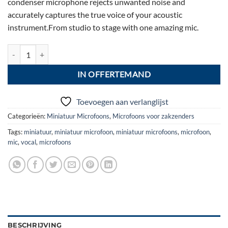
condenser microphone rejects unwanted noise and
accurately captures the true voice of your acoustic
instrument.From studio to stage with one amazing mic.
zz08: DPA d:vote 4099 D for universal use aantal
IN OFFERTEMAND
Toevoegen aan verlanglijst
Categorieën:
Miniatuur Microfoons
,
Microfoons voor zakzenders
Tags:
miniatuur
,
miniatuur microfoon
,
miniatuur microfoons
,
microfoon
,
mic
,
vocal
,
microfoons
BESCHRIJVING