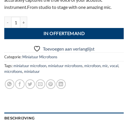
instrument.From studio to stage with one amazing mic.
zz16: DPA d:vote 4099 D for piano aantal
IN OFFERTEMAND
Toevoegen aan verlanglijst
Categorie:
Miniatuur Microfoons
Tags:
miniatuur microfoon
,
miniatuur microfoons
,
microfoon
,
mic
,
vocal
,
microfoons
,
miniatuur
BESCHRIJVING