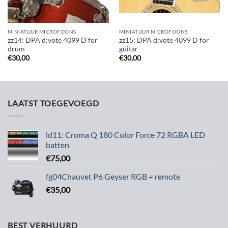
MINIATUUR MICROFOONS
MINIATUUR MICROFOONS
zz14: DPA d:vote 4099 D for
zz15: DPA d:vote 4099 D for
drum
guitar
€
30,00
€
30,00
LAATST TOEGEVOEGD
ld11: Croma Q 180 Color Force 72 RGBA LED
batten
€
75,00
fg04Chauvet P6 Geyser RGB + remote
€
35,00
BEST VERHUURD