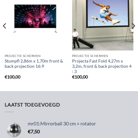
Toevoegen
Toevoegen
aan
aan
verlanglijst
verlanglijst
PROJECTIE SCHERMEN
PROJECTIE SCHERMEN
Stumpfl 2,86m x 1,70m front &
Projecta Fast Fold 4,27m x
back projection 16:9
3,2m, front & back projection 4
: 3
€
100,00
€
100,00
LAATST TOEGEVOEGD
mr01:Mirrorball 30 cm + rotator
€
7,50