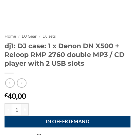
Home
/
DJ Gear
/
DJ sets
dj1: DJ case: 1 x Denon DN X500 +
Reloop RMP 2760 double MP3 / CD
player with 2 USB slots
40,00
€
dj1: DJ case: 1 x Denon DN X500 + Reloop RMP 2760 double MP3 / CD 
IN OFFERTEMAND