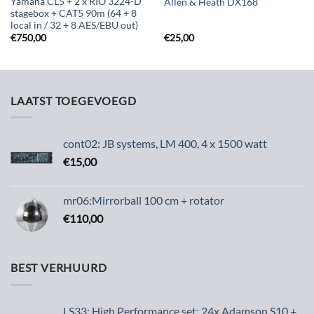
Yamaha CL5 + 2 x RIO 3224-D
Allen & Heath DX168
stagebox + CAT5 90m (64 + 8
local in / 32 + 8 AES/EBU out)
€
750,00
€
25,00
LAATST TOEGEVOEGD
cont02: JB systems, LM 400, 4 x 1500 watt
€
15,00
mr06:Mirrorball 100 cm + rotator
€
110,00
BEST VERHUURD
LS33: High Performance set: 24x Adamson S10 +