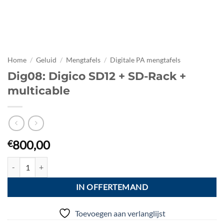
Home
/
Geluid
/
Mengtafels
/
Digitale PA mengtafels
Dig08: Digico SD12 + SD-Rack +
multicable
800,00
€
Dig08: Digico SD12 + SD-Rack + multicable aantal
IN OFFERTEMAND
Toevoegen aan verlanglijst