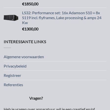
€
1850,00
LS32: Performance set: 16x Adamson S10 + 8x
S119 incl. flyframes, Lake processing & amps 24
Kw
€
1300,00
INTERESSANTE LINKS
Algemene voorwaarden
Privacybeleid
Registreer
Referenties
Vragen?
Heb je vragen over apparatuur, wil je een creatief en/of