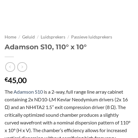
Home
/
Geluid
/
Luidsprekers
/
Passieve luidsprekers
Adamson S10, 110° x 10°
45,00
€
The
Adamson S10
is a 2-way, full range line array cabinet
containing 2x ND10-LM Kevlar Neodymium drivers (2x 16
Ω) and an NH4TA2 1.5” exit compression driver (8 Ω). The
critically optimized sound chamber produces a slightly
curved wavefront with a nominal dispersion pattern of 110°
x 10° (H x V). The chamber’s efficiency allows for increased
vertical dispersion without sacrificing high frequency