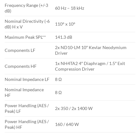
Frequency Range (+/-3
60 Hz – 18 kHz
dB)
Nominal Directivity (-6
110° x 10°
dB) H x V
Maximum Peak SPL**
141.3 dB
2x ND10-LM 10″ Kevlar Neodymium
Components LF
Driver
1x NH4TA2 4″ Diaphragm / 1.5″ Exit
Components HF
Compression Driver
Nominal Impedance LF
8 Ω
Nominal Impedance
8 Ω
HF
Power Handling (AES /
2x 350 / 2x 1400 W
Peak) LF
Power Handling (AES /
160 / 640 W
Peak) HF