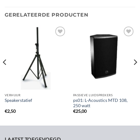
GERELATEERDE PRODUCTEN
Toevoegen
Toevoegen
aan
aan
verlanglijst
verlanglijst
VERHUUR
PASSIEVE LUIDSPREKERS
ps01: L-Acoustics MTD 108,
Speakerstatief
250 watt
€
2,50
€
25,00
LAATST TOEGEVOEGD