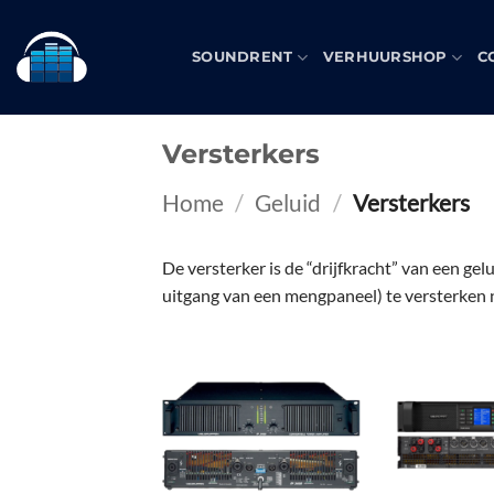
Skip
to
SOUNDRENT
VERHUURSHOP
C
content
Versterkers
Home
/
Geluid
/
Versterkers
De versterker is de “drijfkracht” van een gel
uitgang van een mengpaneel) te versterken n
Toevoegen
aan
verlanglijst