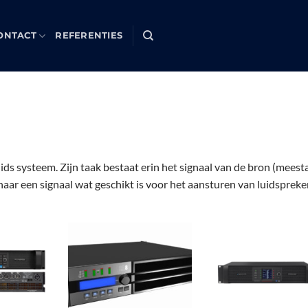
ONTACT
REFERENTIES
uids systeem. Zijn taak bestaat erin het signaal van de bron (meest
aar een signaal wat geschikt is voor het aansturen van luidspreke
Toevoegen
Toevoegen
Toevoe
aan
aan
aan
verlanglijst
verlanglijst
verlangl