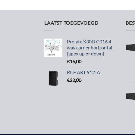
LAATST TOEGEVOEGD
BE
Prolyte X30D C016 4
way corner horizontal
(apex up or down)
€
16,00
RCF ART 912-A
€
22,00