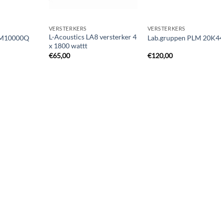
VERSTERKERS
VERSTERKERS
L-Acoustics LA8 versterker 4
LM10000Q
Lab.gruppen PLM 20K4
x 1800 wattt
€
65,00
€
120,00