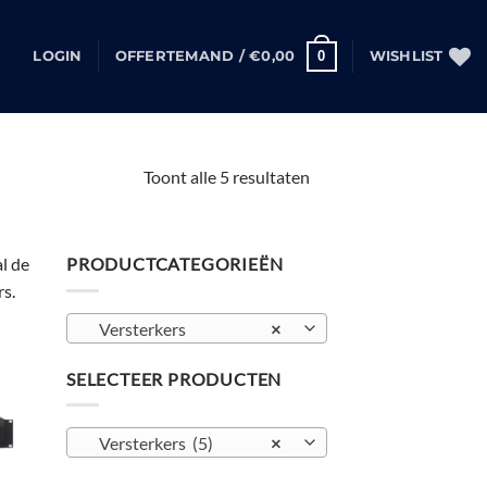
0
LOGIN
OFFERTEMAND /
€
0,00
WISHLIST
Gesorteerd
Toont alle 5 resultaten
op
populariteit
al de
PRODUCTCATEGORIEËN
rs.
Versterkers
×
SELECTEER PRODUCTEN
gen
ijst
Versterkers (5)
×