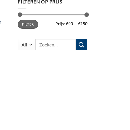
FILTEREN OP PRIJS
Min.
Max.
4
Prijs:
€40
—
€150
FILTER
prijs
prijs
Zoeken
naar: