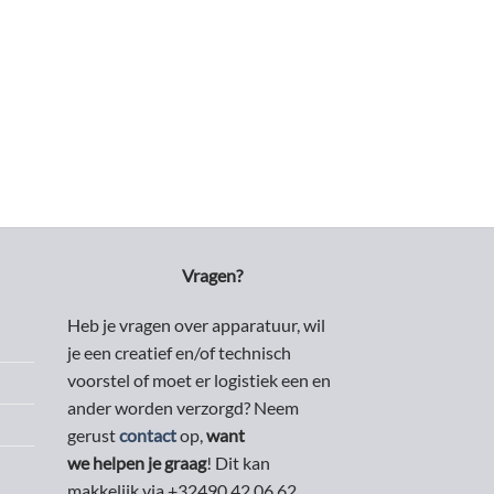
Vragen?
Heb je vragen over apparatuur, wil
je een creatief en/of technisch
voorstel of moet er logistiek een en
ander worden verzorgd? Neem
gerust
contact
op,
want
we helpen je graag
! Dit kan
makkelijk via +32490 42 06 62