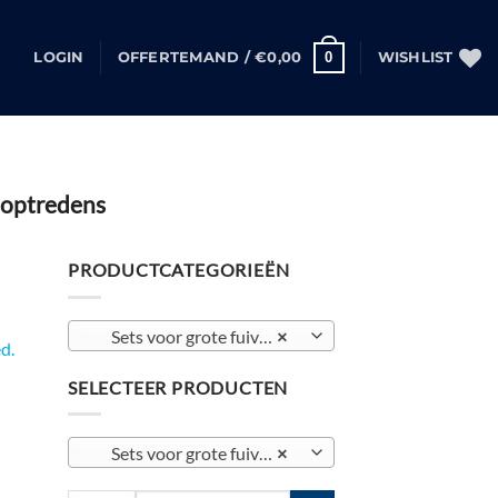
0
LOGIN
OFFERTEMAND /
€
0,00
WISHLIST
, optredens
PRODUCTCATEGORIEËN
Sets voor grote fuiven, concerten, festivals, optredens
×
d.
SELECTEER PRODUCTEN
Sets voor grote fuiven, concerten, festivals, optredens (11)
×