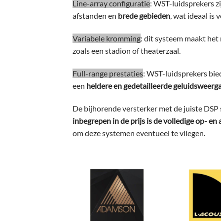
Line-array configuratie
: WST-luidsprekers 
afstanden en
brede gebieden
, wat ideaal is
Variabele kromming
: dit systeem maakt het
zoals een stadion of theaterzaal.
Full-range prestaties
: WST-luidsprekers bie
een
heldere en gedetailleerde geluidsweerga
De bijhorende versterker met de juiste DSP s
inbegrepen in de prijs is de volledige op- en
om deze systemen eventueel te vliegen.