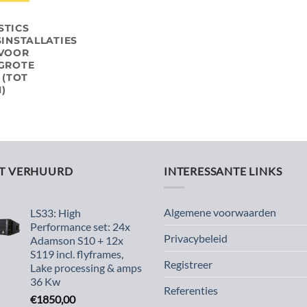
STICS
INSTALLATIES
VOOR
GROTE
 (TOT
)
ST VERHUURD
INTERESSANTE LINKS
Algemene voorwaarden
LS33: High
Performance set: 24x
Privacybeleid
Adamson S10 + 12x
S119 incl. flyframes,
Registreer
Lake processing & amps
36 Kw
Referenties
€
1850,00