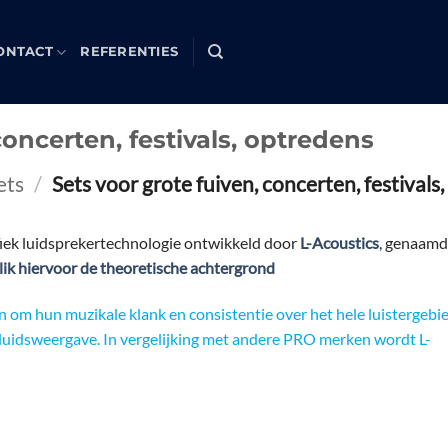
ONTACT
REFERENTIES
concerten, festivals, optredens
ets
/
Sets voor grote fuiven, concerten, festivals
fiek luidsprekertechnologie ontwikkeld door
L-Acoustics
, genaamd
lik hiervoor de theoretische achtergrond
om hun muzikale klank en consistentie over het hele luistergebie
luidsweergave. In vergelijking met andere PRO merken wordt L-