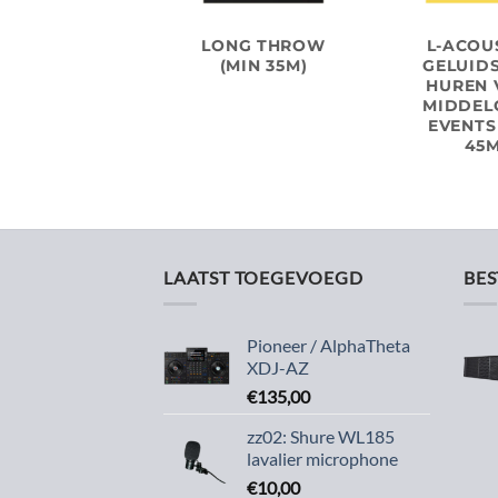
LONG THROW
L-ACOU
(MIN 35M)
GELUIDS
HUREN 
MIDDEL
EVENTS
45M
LAATST TOEGEVOEGD
BE
Pioneer / AlphaTheta
XDJ-AZ
€
135,00
zz02: Shure WL185
lavalier microphone
€
10,00