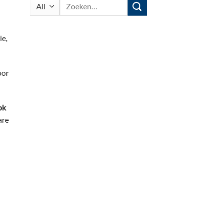
Zoeken
naar:
ie,
oor
ok
are