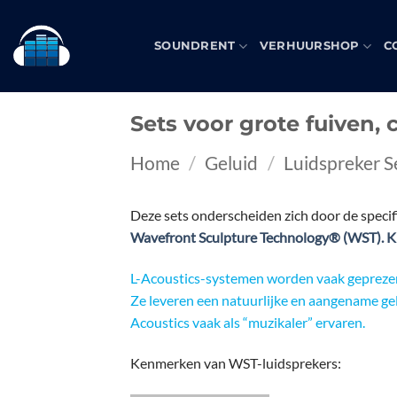
Skip
to
SOUNDRENT
VERHUURSHOP
C
content
Sets voor grote fuiven, 
Home
/
Geluid
/
Luidspreker S
Deze sets onderscheiden zich door de speci
Wavefront Sculpture Technology® (WST).
K
L-Acoustics-systemen worden vaak geprezen 
Ze leveren een natuurlijke en aangename ge
Acoustics vaak als “muzikaler” ervaren.
Kenmerken van WST-luidsprekers: