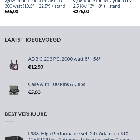
vg02: Robert Juliat Roxie LED
vg06:Robert Juliat Cyrano HMI
300 watt (10,5° – 22,5°) + stand
2,5 Kw ( 3° – 8° ) + stand
€
65,00
€
275,00
LAATST TOEGEVOEGD
ADB C 203 PC, 2000 watt 8° - 58°
€
12,50
Case with 100 Pins & Clips
€
5,00
BEST VERHUURD
LS33: High Performance set: 24x Adamson S10 +
12x S119 incl. flyframes, Lake processing & amps