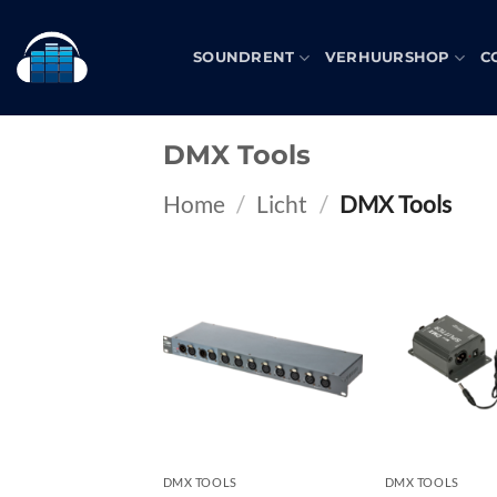
Skip
to
SOUNDRENT
VERHUURSHOP
C
content
DMX Tools
Home
/
Licht
/
DMX Tools
Toevoegen
aan
verlanglijst
DMX TOOLS
DMX TOOLS