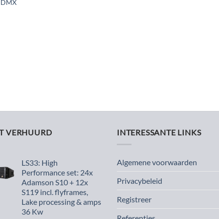
i DMX
ST VERHUURD
INTERESSANTE LINKS
Algemene voorwaarden
LS33: High
Performance set: 24x
Privacybeleid
Adamson S10 + 12x
S119 incl. flyframes,
Registreer
Lake processing & amps
36 Kw
Referenties