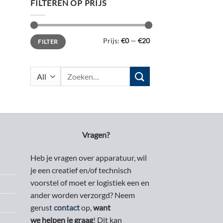
FILTEREN OP PRIJS
Min.
Max.
Prijs:
€0
—
€20
FILTER
prijs
prijs
Zoeken
naar:
Vragen?
Heb je vragen over apparatuur, wil
je een creatief en/of technisch
voorstel of moet er logistiek een en
ander worden verzorgd? Neem
gerust
contact
op,
want
we helpen je graag
! Dit kan