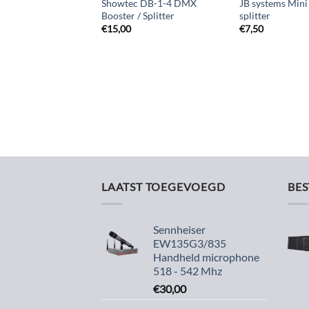
Showtec DB-1-4 DMX
JB systems Min
Booster / Splitter
splitter
€
15,00
€
7,50
LAATST TOEGEVOEGD
BE
Sennheiser
EW135G3/835
Handheld microphone
518 - 542 Mhz
€
30,00