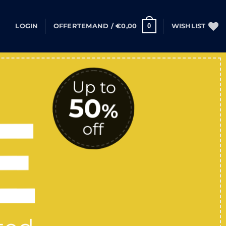
0
LOGIN
OFFERTEMAND /
€
0,00
WISHLIST
Up to
50
E
%
off