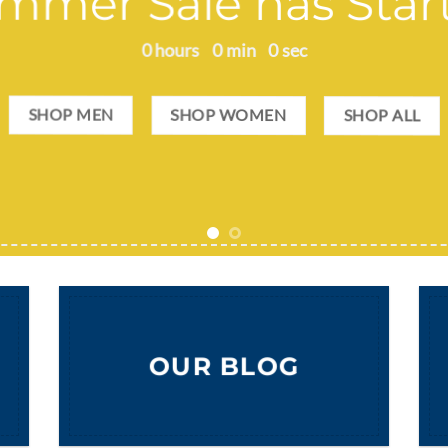
mmer Sale has Star
0
hours
0
min
0
sec
SHOP MEN
SHOP WOMEN
SHOP ALL
OUR BLOG