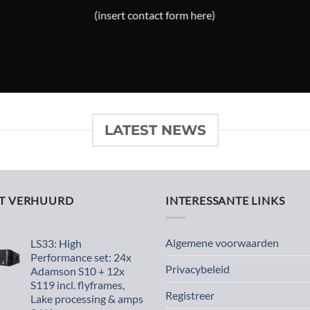
(insert contact form here)
LATEST NEWS
ST VERHUURD
INTERESSANTE LINKS
Algemene voorwaarden
LS33: High
Performance set: 24x
Privacybeleid
Adamson S10 + 12x
S119 incl. flyframes,
Registreer
Lake processing & amps