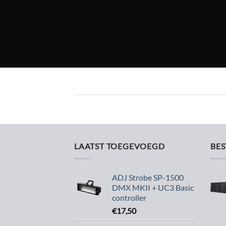
LAATST TOEGEVOEGD
BE
ADJ Strobe SP-1500
DMX MKII + UC3 Basic
controller
€
17,50