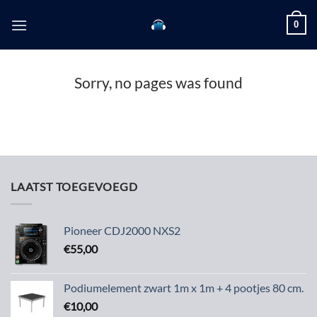
Skip
0
to
content
Sorry, no pages was found
LAATST TOEGEVOEGD
Pioneer CDJ2000 NXS2
€
55,00
Podiumelement zwart 1m x 1m + 4 pootjes 80 cm.
€
10,00