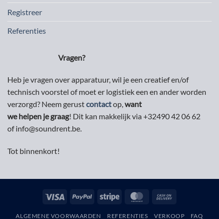
Registreer
Referenties
Vragen?
Heb je vragen over apparatuur, wil je een creatief en/of
technisch voorstel of moet er logistiek een en ander worden
verzorgd? Neem gerust
contact
op,
want
we helpen je graag
! Dit kan makkelijk via +32490 42 06 62
of info@soundrent.be.
Tot binnenkort!
Visa
PayPal
Stripe
MasterCard
Cash
On
ALGEMENE VOORWAARDEN
REFERENTIES
VERKOOP
FAQ
Delivery