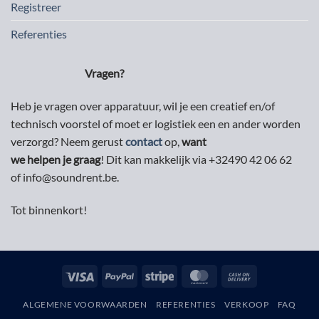
Registreer
Referenties
Vragen?
Heb je vragen over apparatuur, wil je een creatief en/of
technisch voorstel of moet er logistiek een en ander worden
verzorgd? Neem gerust
contact
op,
want
we helpen je graag
! Dit kan makkelijk via +32490 42 06 62
of info@soundrent.be.
Tot binnenkort!
Visa
PayPal
Stripe
MasterCard
Cash
On
ALGEMENE VOORWAARDEN
REFERENTIES
VERKOOP
FAQ
Delivery