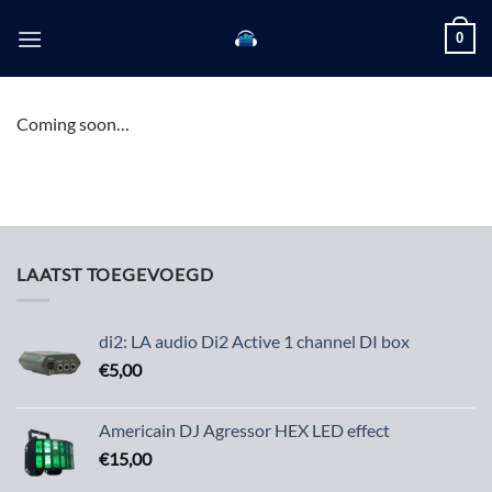
Skip
0
to
content
Coming soon…
LAATST TOEGEVOEGD
di2: LA audio Di2 Active 1 channel DI box
€
5,00
Americain DJ Agressor HEX LED effect
€
15,00