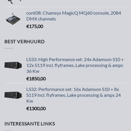
cont08: Chamsys MagicQ MQ60 console, 2084
DMX channels
€
175,00
BEST VERHUURD
LS33: High Performance set: 24x Adamson S10 +
12x S119 incl. flyframes, Lake processing & amps
36 Kw
€
1850,00
LS32: Performance set: 16x Adamson S10 + 8x
S119 incl. flyframes, Lake processing & amps 24
Kw
€
1300,00
INTERESSANTE LINKS